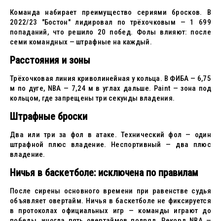
Команда набирает преимущество сериями бросков. В
2022/23 "Бостон" лидировал по трёхочковым — 1 699
попаданий, что решило 20 побед. Фолы влияют: после
семи командных — штрафные на каждый.
Расстояния и зоны
Трёхочковая линия криволинейная у кольца. В ФИБА — 6,75
м по дуге, NBA — 7,24 м в углах дальше. Paint — зона под
кольцом, где запрещены три секунды владения.
Штрафные броски
Два или три за фол в атаке. Технический фол — один
штрафной плюс владение. Неспортивный — два плюс
владение.
Ничья в баскетболе: исключена по правилам
После сирены основного времени при равенстве судья
объявляет овертайм. Ничья в баскетболе не фиксируется
в протоколах официальных игр — команды играют до
победы, иногда пять овертаймов подряд. Рекорд NBA —