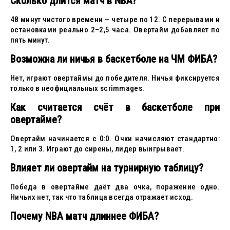
Сколько длится матч в NBA?
48 минут чистого времени — четыре по 12. С перерывами и
остановками реально 2–2,5 часа. Овертайм добавляет по
пять минут.
Возможна ли ничья в баскетболе на ЧМ ФИБА?
Нет, играют овертаймы до победителя. Ничья фиксируется
только в неофициальных scrimmages.
Как считается счёт в баскетболе при
овертайме?
Овертайм начинается с 0:0. Очки начисляют стандартно:
1, 2 или 3. Играют до сирены, лидер выигрывает.
Влияет ли овертайм на турнирную таблицу?
Победа в овертайме даёт два очка, поражение одно.
Ничьих нет, так что таблица всегда отражает исход.
Почему NBA матч длиннее ФИБА?