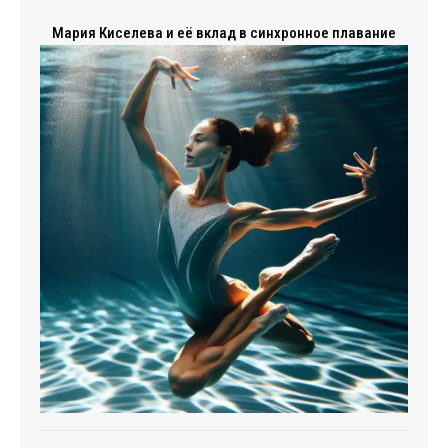
Мария Киселева и её вклад в синхронное плавание