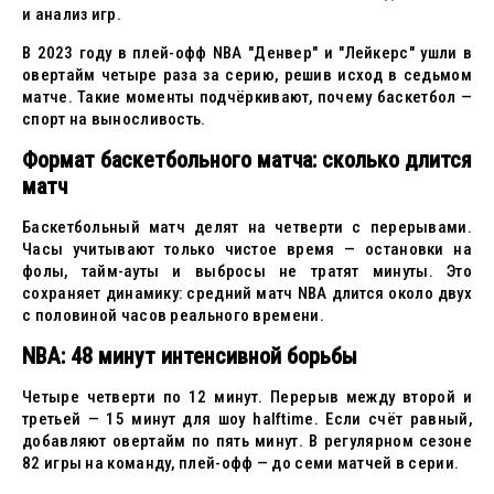
и анализ игр.
В 2023 году в плей-офф NBA "Денвер" и "Лейкерс" ушли в
овертайм четыре раза за серию, решив исход в седьмом
матче. Такие моменты подчёркивают, почему баскетбол —
спорт на выносливость.
Формат баскетбольного матча: сколько длится
матч
Баскетбольный матч делят на четверти с перерывами.
Часы учитывают только чистое время — остановки на
фолы, тайм-ауты и выбросы не тратят минуты. Это
сохраняет динамику: средний матч NBA длится около двух
с половиной часов реального времени.
NBA: 48 минут интенсивной борьбы
Четыре четверти по 12 минут. Перерыв между второй и
третьей — 15 минут для шоу halftime. Если счёт равный,
добавляют овертайм по пять минут. В регулярном сезоне
82 игры на команду, плей-офф — до семи матчей в серии.