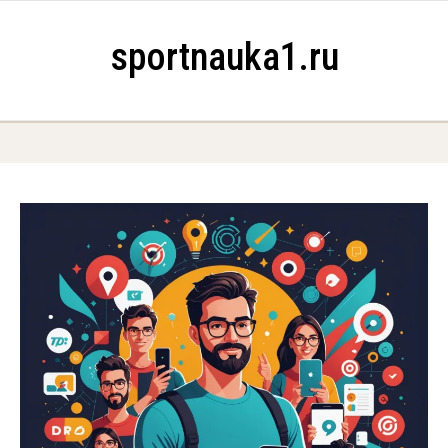
Skip to content
sportnauka1.ru