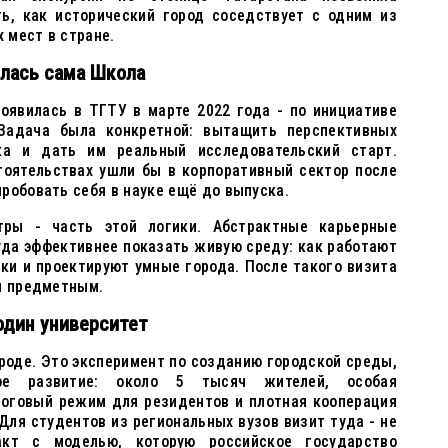
ть, как исторический город соседствует с одним из
 мест в стране.
ялась сама Школа
оявилась в ТГТУ в марте 2022 года - по инициативе
 Задача была конкретной: вытащить перспективных
ка и дать им реальный исследовательский старт.
тоятельствах ушли бы в корпоративный сектор после
робовать себя в науке ещё до выпуска.
тры - часть этой логики. Абстрактные карьерные
уда эффективнее показать живую среду: как работают
ки и проектируют умные города. После такого визита
я предметным.
один университет
ироде. Это эксперимент по созданию городской среды,
кое развитие: около 5 тысяч жителей, особая
логовый режим для резидентов и плотная кооперация
Для студентов из региональных вузов визит туда - не
акт с моделью, которую российское государство