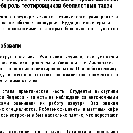
ебя роль тестировщиков беспилотных такси
кого государственного технического университета
ыла не обычная экскурсия. Будущие инженеры и IT-
 с технологиями, о которых большинство студентов
робовали
округ практики. Участники изучили, как устроены
довательский процессы в Университете Иннополиса -
ов, полностью ориентированных на IT и робототехнику.
ду и сегодня готовит специалистов совместно с
мпаниями страны.
 стала практическая часть. Студенты выступили
си Яндекса - то есть не наблюдали за автономными
сами оценивали их работу изнутри. Это редкая
х специалистов. Роботы-официанты в местных кафе
десь встроены в быт настолько плотно, что перестают
ая экскурсия по столице Татарстана позволила