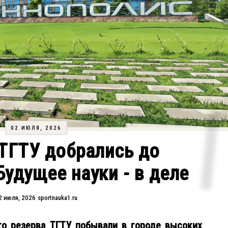
02 ИЮЛЯ, 2026
ТГТУ добрались до
удущее науки - в деле
2 июля, 2026
sportnauka1.ru
о резерва ТГТУ побывали в городе высоких