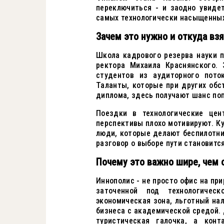
переключиться - и заодно увиде
самых технологически насыщенных
Зачем это нужно и откуда вз
Школа кадрового резерва науки п
ректора Михаила Краснянского.
студентов из аудиторного пото
Таланты, которые при других обс
диплома, здесь получают шанс поп
Поездки в технологические цен
перспективы плохо мотивируют. К
люди, которые делают беспилотни
разговор о выборе пути становитс
Почему это важно шире, чем 
Иннополис - не просто офис на пр
заточенной под технологичес
экономическая зона, льготный на
бизнеса с академической средой. 
туристическая галочка, а конт