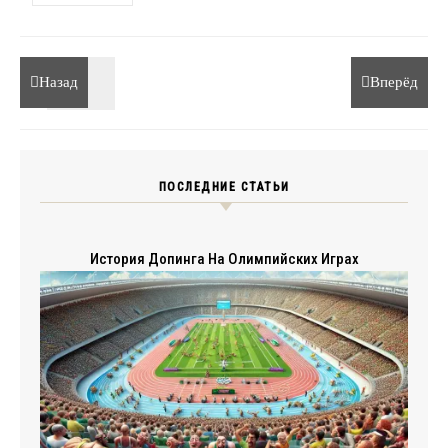
Назад
Вперёд
ПОСЛЕДНИЕ СТАТЬИ
История Допинга На Олимпийских Играх