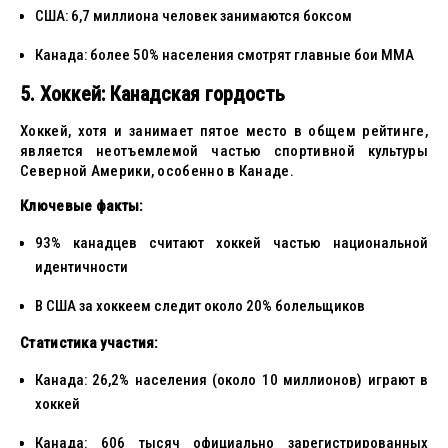
США: 6,7 миллиона человек занимаются боксом
Канада: более 50% населения смотрят главные бои ММА
5. Хоккей: Канадская гордость
Хоккей, хотя и занимает пятое место в общем рейтинге,
является неотъемлемой частью спортивной культуры
Северной Америки, особенно в Канаде.
Ключевые факты:
93% канадцев считают хоккей частью национальной
идентичности
В США за хоккеем следит около 20% болельщиков
Статистика участия:
Канада: 26,2% населения (около 10 миллионов) играют в
хоккей
Канада: 606 тысяч официально зарегистрированных