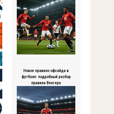
Новое правило офсайда в
футболе: подробный разбор
правила Венгера