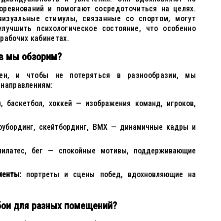
оревнований и помогают сосредоточиться на целях.
визуальные стимулы, связанные со спортом, могут
лучшить психологическое состояние, что особенно
рабочих кабинетах.
в мы обзорим?
ен, и чтобы не потеряться в разнообразии, мы
 направлениям:
, баскетбол, хоккей — изображения команд, игроков,
убординг, скейтбординг, BMX — динамичные кадры и
илатес, бег — спокойные мотивы, поддерживающие
енты:
портреты и сцены побед, вдохновляющие на
бои для разных помещений?