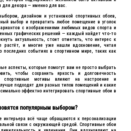
я для декора — именно для вас.
ыбором, дизайном и установкой спортивных обоев,
ный выбор и превратить любое помещение в уголок
 вариантов с изображениями любимых видов спорта и
менных графических решений — каждый найдет что-то
кнуть актуальность, стоит отметить, что интерес к
е растёт, и многие уже нашли вдохновение, читая
 о последних событиях в спортивном мире, таких как
вые аспекты, которые помогут вам не просто выбрать
вить, чтобы сохранить яркость и долговечность
к спортивные мотивы влияют на настроение и
 лучше подходят для разных типов помещений и какие
симально эффектно интегрировать спортивные обои в
новятся популярным выбором?
е интерьера всё чаще обращаются к персонализации
альной связи с окружающей средой. Спортивные обои
дивидуальность и увлечения. Они вдохновляют на