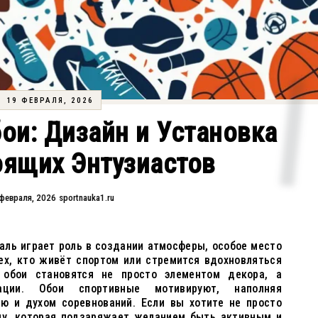
19 ФЕВРАЛЯ, 2026
ои: Дизайн и Установка
оящих Энтузиастов
февраля, 2026
sportnauka1.ru
аль играет роль в создании атмосферы, особое место
ех, кто живёт спортом или стремится вдохновляться
 обои становятся не просто элементом декора, а
ации. Обои спортивные мотивируют, наполняя
ью и духом соревнований. Если вы хотите не просто
еду, которая подзаряжает желанием быть активным и