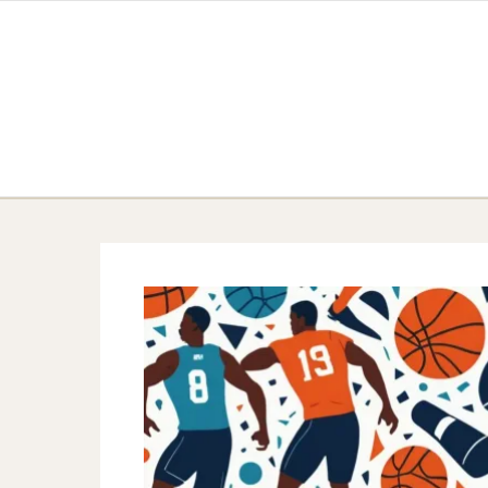
Skip to content