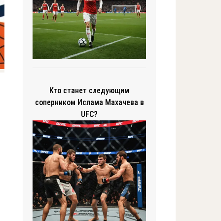
Кто станет следующим
соперником Ислама Махачева в
UFC?