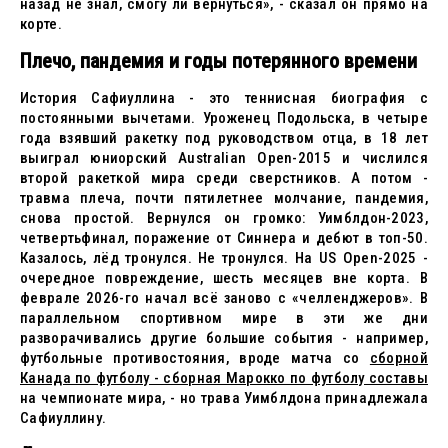
назад не знал, смогу ли вернуться», - сказал он прямо на
корте.
Плечо, пандемия и годы потерянного времени
История Сафиуллина - это теннисная биография с
постоянными вычетами. Уроженец Подольска, в четыре
года взявший ракетку под руководством отца, в 18 лет
выиграл юниорский Australian Open-2015 и числился
второй ракеткой мира среди сверстников. А потом -
травма плеча, почти пятилетнее молчание, пандемия,
снова простой. Вернулся он громко: Уимблдон-2023,
четвертьфинал, поражение от Синнера и дебют в топ-50.
Казалось, лёд тронулся. Не тронулся. На US Open-2025 -
очередное повреждение, шесть месяцев вне корта. В
феврале 2026-го начал всё заново с «челленджеров». В
параллельном спортивном мире в эти же дни
разворачивались другие большие события - например,
футбольные противостояния, вроде матча со
сборной
Канада по футболу - сборная Марокко по футболу составы
на чемпионате мира, - но трава Уимблдона принадлежала
Сафиуллину.