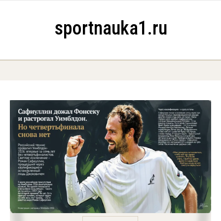
Skip to content
sportnauka1.ru