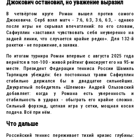
Джокович остановил, но уважение выразил
В четвёртом круге Роман вышел против самого
Джоковича. Серб взял матч - 7:6, 6:3, 3:6, 6:3, - однако
после игры не скрывал впечатлений: по его словам,
Сафиуллин «заставил чувствовать себя неуверенно на
задней линии, что случается крайне редко». Для 132-й
ракетки - не поражение, а заявка.
По итогам турнира Роман впервые с августа 2025 года
вернётся в топ-100 - живой рейтинг фиксирует его на 95-м
месте. Президент Федерации тенниса России Шамиль
Тарпищев убеждён: без постоянных травм Сафиуллин
стабильно держался бы в двадцатке сильнейших.
Двукратный победитель «Шлемов» Андрей Ольховский
добавляет: когда у Романа есть уверенность и
стабильность в ударах - обыграть его крайне сложно.
Сильный форхэнд, цепкая игра у сетки, мощная косая
подача. Всё при нём.
Что дальше
Российский теннис переживает тихий кризис глубины: