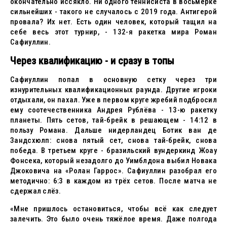
окончательно иссякло. Ни одного теннисиста в восьмёрке
сильнейших - такого не случалось с 2019 года. Антигерой
провала? Их нет. Есть один человек, который тащил на
себе весь этот турнир, - 132-я ракетка мира Роман
Сафиуллин.
Через квалификацию - и сразу в топы
Сафиуллин попал в основную сетку через три
изнурительных квалификационных раунда. Другие игроки
отдыхали, он пахал. Уже в первом круге жребий подбросил
ему соотечественника Андрея Рублёва - 13-ю ракетку
планеты. Пять сетов, тай-брейк в решающем - 14:12 в
пользу Романа. Дальше нидерландец Ботик ван де
Зандсхюлп: снова пятый сет, снова тай-брейк, снова
победа. В третьем круге - бразильский вундеркинд Жоау
Фонсека, который незадолго до Уимблдона выбил Новака
Джоковича на «Ролан Гаррос». Сафиуллин разобрал его
методично: 6:3 в каждом из трёх сетов. После матча не
сдержал слёз.
«Мне пришлось остановиться, чтобы всё как следует
залечить. Это было очень тяжёлое время. Даже полгода