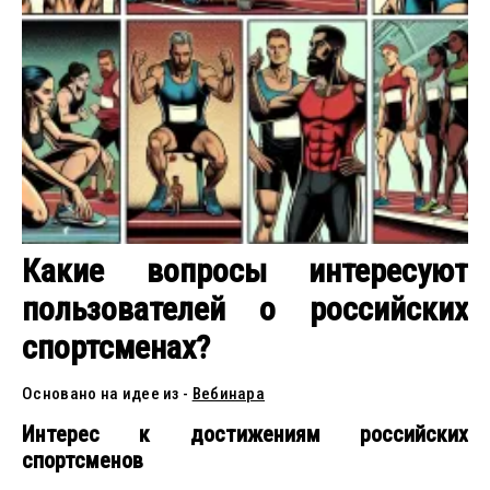
Какие вопросы интересуют
пользователей о российских
спортсменах?
Основано на идее из -
Вебинара
Интерес к достижениям российских
спортсменов