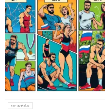
sportnauka1.ru