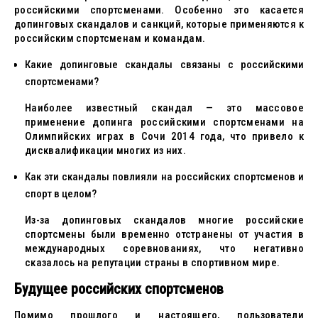
российскими спортсменами. Особенно это касается
допинговых скандалов и санкций, которые применяются к
российским спортсменам и командам.
Какие допинговые скандалы связаны с российскими
спортсменами?
Наиболее известный скандал — это массовое
применение допинга российскими спортсменами на
Олимпийских играх в Сочи 2014 года, что привело к
дисквалификации многих из них.
Как эти скандалы повлияли на российских спортсменов и
спорт в целом?
Из-за допинговых скандалов многие российские
спортсмены были временно отстранены от участия в
международных соревнованиях, что негативно
сказалось на репутации страны в спортивном мире.
Будущее российских спортсменов
Помимо прошлого и настоящего, пользователи