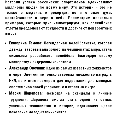
Истории успеха российских спортсменов вдохновляют
миллионы людей по всему миру. Эти истории – это не
только о медалях и рекордах, но и о силе духа,
настойчивости и вере в себя. Рассмотрим несколько
примеров, которые ярко иллюстрируют, как российские
атлеты преодолевают трудности и достигают невероятных
высот.
Екатерина Гамова:
Легендарная волейболистка, которая
дважды завоевывала золото на чемпионатах мира, стала
символом российского волейбола благодаря своему
мастерству и лидерским качествам.
Александр Овечкин:
Один из самых известных хоккеистов
в мире, Овечкин не только завоевал множество наград в
НХЛ, но и стал примером для подражания для молодых
спортсменов своей упорностью и страстью к игре.
Мария Шарапова:
Несмотря на скандалы и личные
трудности, Шарапова смогла стать одной из самых
успешных теннисисток в истории, вдохновляя целое
поколение молодых теннисистов.