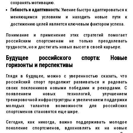
сохранять мотивацию.
Гибкость и адаптивность:
Умение быстро адаптироваться к
меняющимся условиям и находить новые пути к
достижению целей является ключевым фактором успеха.
Понимание и применение этих стратегий помогает
российским спортсменам не только преодолевать
трудности, но и достигать новых высот в своей карьере.
Будущее российского спорта: Новые
горизонты и перспективы
Глядя в будущее, можно с уверенностью сказать, что
российский спорт продолжит развиваться и радовать
своих поклонников новыми победами и рекордами. С
появлением новых технологий, улучшением
тренировочной инфраструктуры и увеличением поддержки
молодых талантов возможности для российских
спортсменов становятся еще шире.
Сегодня, как никогда, важно поддерживать молодое
поколение спортсменов, вдохновлять их на новые