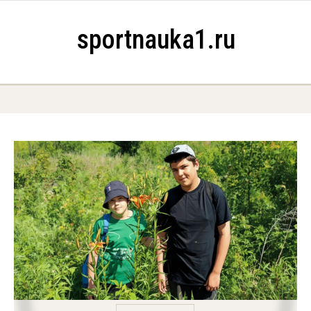
Skip to content
sportnauka1.ru