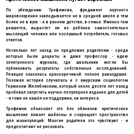
По убеждению Трофимова, фундамент научного
мировоззрения закладывается не в средней школе и тем
более не в вузе - а в раннем детстве, в семье. Именно там
решается, вырастет ли из ребёнка самостоятельно
мыслящий человек или послушный потребитель готовых
ответов.
Несколько лет назад он предложил родителям - среди
которых были доценты и даже профессор - идею
электронного журнала, где школьники могли бы
публиковать результаты собственных исследований.
Реакция оказалась красноречивой: полное равнодушие.
Похожая история случилась и с амурским социологом
Германом Желябовским, который около десяти лет назад
пробовал запустить научно-популярное издание для детей
- и тоже не нашёл ни поддержки, ни интереса.
Трофимов объясняет это без обиняков: критическое
мышление ломает шаблоны и сокращает пространство
для манипуляций. Многие родители это чувствуют - и
предпочитают не рисковать.