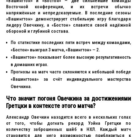
«Вашингтон» и «Бостон» — две сильнейшие команды
Восточной конференции, и их встречи обычно
напряжённые и непредсказуемые. В последние сезоны
«Вашингтон» демонстрирует стабильную игру благодаря
лидеру Овечкину, а «Бостон» славится своей надёжной
обороной и глубиной состава.
По статистике последних пяти встреч между командами,
«Бостон» выиграл 3 матча, «Вашингтон» — 2.
«Вашингтон» показывает более высокую результативность
в домашних играх.
Прогнозы на матч часто склоняются к небольшой победе
«Вашингтона» за счёт индивидуального мастерства
Овечкина.
Что значит погоня Овечкина за достижениями
Гретцки в контексте этого матча?
Александр Овечкин находится всего в нескольких голах
от того, чтобы догнать рекорд Уэйна Гретцки по
количеству заброшенных шайб в НХЛ. Каждый матч
становится для него возможностью приблизиться к