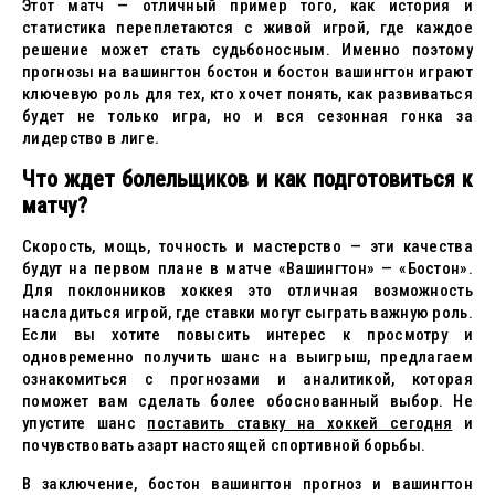
Этот матч — отличный пример того, как история и
статистика переплетаются с живой игрой, где каждое
решение может стать судьбоносным. Именно поэтому
прогнозы на вашингтон бостон и бостон вашингтон играют
ключевую роль для тех, кто хочет понять, как развиваться
будет не только игра, но и вся сезонная гонка за
лидерство в лиге.
Что ждет болельщиков и как подготовиться к
матчу?
Скорость, мощь, точность и мастерство — эти качества
будут на первом плане в матче «Вашингтон» — «Бостон».
Для поклонников хоккея это отличная возможность
насладиться игрой, где ставки могут сыграть важную роль.
Если вы хотите повысить интерес к просмотру и
одновременно получить шанс на выигрыш, предлагаем
ознакомиться с прогнозами и аналитикой, которая
поможет вам сделать более обоснованный выбор. Не
упустите шанс
поставить ставку на хоккей сегодня
и
почувствовать азарт настоящей спортивной борьбы.
В заключение, бостон вашингтон прогноз и вашингтон