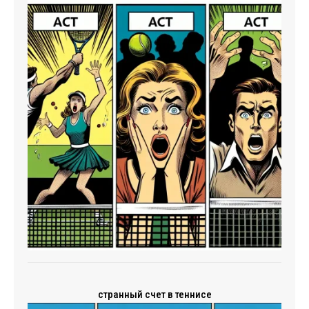
странный счет в теннисе