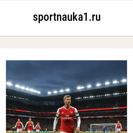
Skip to content
sportnauka1.ru