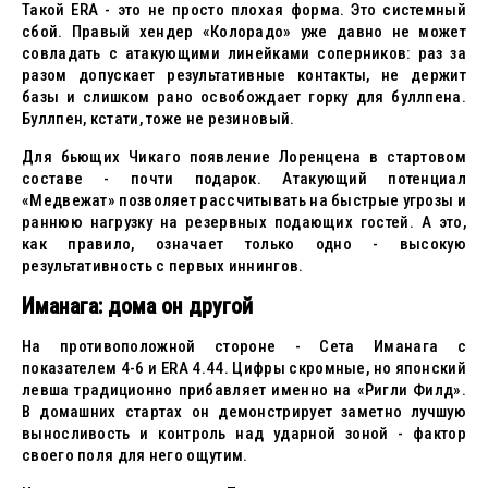
Такой ERA - это не просто плохая форма. Это системный
сбой. Правый хендер «Колорадо» уже давно не может
совладать с атакующими линейками соперников: раз за
разом допускает результативные контакты, не держит
базы и слишком рано освобождает горку для буллпена.
Буллпен, кстати, тоже не резиновый.
Для бьющих Чикаго появление Лоренцена в стартовом
составе - почти подарок. Атакующий потенциал
«Медвежат» позволяет рассчитывать на быстрые угрозы и
раннюю нагрузку на резервных подающих гостей. А это,
как правило, означает только одно - высокую
результативность с первых иннингов.
Иманага: дома он другой
На противоположной стороне - Сета Иманага с
показателем 4-6 и ERA 4.44. Цифры скромные, но японский
левша традиционно прибавляет именно на «Ригли Филд».
В домашних стартах он демонстрирует заметно лучшую
выносливость и контроль над ударной зоной - фактор
своего поля для него ощутим.