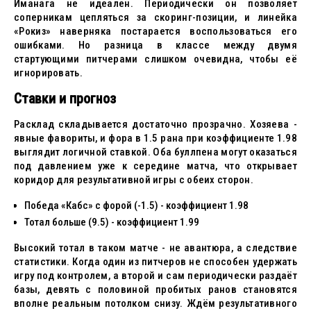
Иманага не идеален. Периодически он позволяет
соперникам цепляться за скоринг-позиции, и линейка
«Рокиз» наверняка постарается воспользоваться его
ошибками. Но разница в классе между двумя
стартующими питчерами слишком очевидна, чтобы её
игнорировать.
Ставки и прогноз
Расклад складывается достаточно прозрачно. Хозяева -
явные фавориты, и фора в 1.5 рана при коэффициенте 1.98
выглядит логичной ставкой. Оба буллпена могут оказаться
под давлением уже к середине матча, что открывает
коридор для результативной игры с обеих сторон.
Победа «Кабс» с форой (-1.5) - коэффициент 1.98
Тотал больше (9.5) - коэффициент 1.99
Высокий тотал в таком матче - не авантюра, а следствие
статистики. Когда один из питчеров не способен удержать
игру под контролем, а второй и сам периодически раздаёт
базы, девять с половиной пробитых ранов становятся
вполне реальным потолком снизу. Ждём результативного