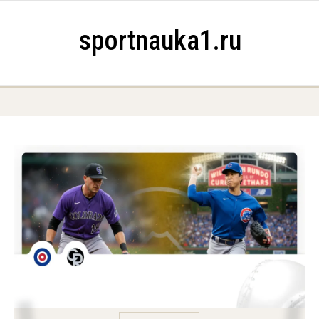
Skip to content
sportnauka1.ru