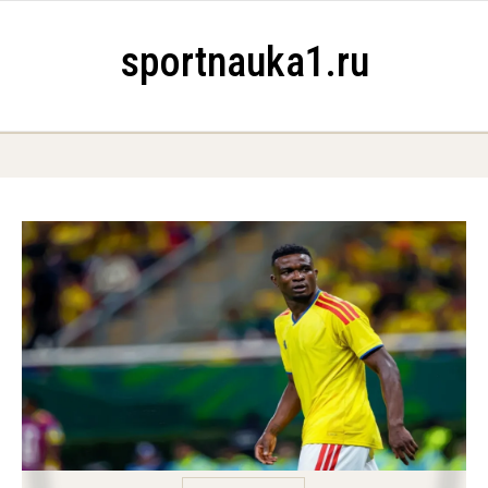
Skip to content
sportnauka1.ru