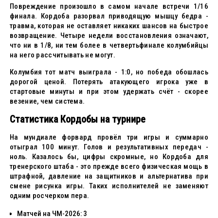
Повреждение произошло в самом начале встречи 1/16
финала. Кордоба разорвал приводящую мышцу бедра -
травма, которая не оставляет никаких шансов на быстрое
возвращение. Четыре недели восстановления означают,
что ни в 1/8, ни тем более в четвертьфинале колумбийцы
на него рассчитывать не могут.
Колумбия тот матч выиграла - 1:0, но победа обошлась
дорогой ценой. Потерять атакующего игрока уже в
стартовые минуты и при этом удержать счёт - скорее
везение, чем система.
Статистика Кордобы на турнире
На мундиале форвард провёл три игры и суммарно
отыграл 100 минут. Голов и результативных передач -
ноль. Казалось бы, цифры скромные, но Кордоба для
тренерского штаба - это прежде всего физическая мощь в
штрафной, давление на защитников и альтернатива при
смене рисунка игры. Таких исполнителей не заменяют
одним росчерком пера.
Матчей на ЧМ-2026: 3