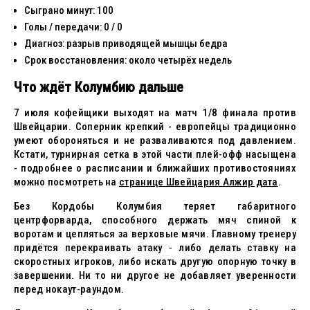
Сыграно минут: 100
Голы / передачи: 0 / 0
Диагноз: разрыв приводящей мышцы бедра
Срок восстановления: около четырёх недель
Что ждёт Колумбию дальше
7 июля кофейщики выходят на матч 1/8 финала против
Швейцарии. Соперник крепкий - европейцы традиционно
умеют обороняться и не разваливаются под давлением.
Кстати, турнирная сетка в этой части плей-офф насыщена
- подробнее о расписании и ближайших противостояниях
можно посмотреть на
странице Швейцария Алжир дата
.
Без Кордобы Колумбия теряет габаритного
центрфорварда, способного держать мяч спиной к
воротам и цепляться за верховые мячи. Главному тренеру
придётся перекраивать атаку - либо делать ставку на
скоростных игроков, либо искать другую опорную точку в
завершении. Ни то ни другое не добавляет уверенности
перед нокаут-раундом.