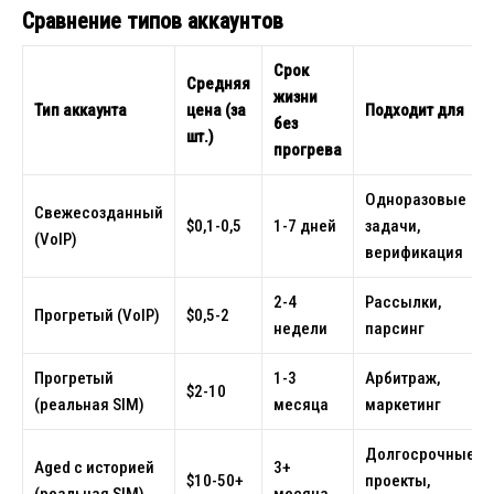
Сравнение типов аккаунтов
Срок
Средняя
жизни
Тип аккаунта
цена (за
Подходит для
без
шт.)
прогрева
Одноразовые
Свежесозданный
$0,1-0,5
1-7 дней
задачи,
(VoIP)
верификация
2-4
Рассылки,
Прогретый (VoIP)
$0,5-2
недели
парсинг
Прогретый
1-3
Арбитраж,
$2-10
(реальная SIM)
месяца
маркетинг
Долгосрочные
Aged с историей
3+
$10-50+
проекты,