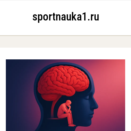
Skip to content
sportnauka1.ru