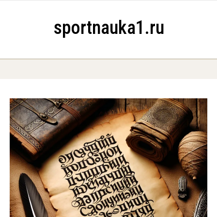
Skip to content
sportnauka1.ru