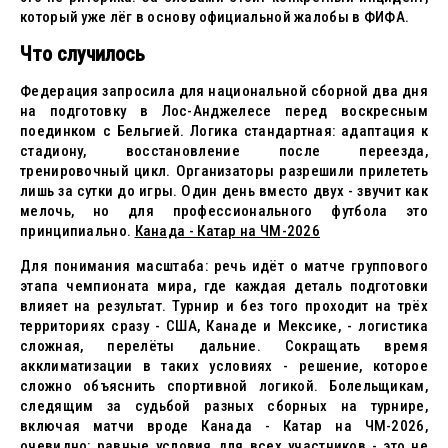
который уже лёг в основу официальной жалобы в ФИФА.
Что случилось
Федерация запросила для национальной сборной два дня
на подготовку в Лос-Анджелесе перед воскресным
поединком с Бельгией. Логика стандартная: адаптация к
стадиону, восстановление после переезда,
тренировочный цикл. Организаторы разрешили прилететь
лишь за сутки до игры. Один день вместо двух - звучит как
мелочь, но для профессионального футбола это
принципиально.
Канада - Катар на ЧМ-2026
Для понимания масштаба: речь идёт о матче группового
этапа чемпионата мира, где каждая деталь подготовки
влияет на результат. Турнир и без того проходит на трёх
территориях сразу - США, Канаде и Мексике, - логистика
сложная, перелёты дальние. Сокращать время
акклиматизации в таких условиях - решение, которое
сложно объяснить спортивной логикой. Болельщикам,
следящим за судьбой разных сборных на турнире,
включая матчи вроде Канада - Катар на ЧМ-2026,
очевидно: равные условия для всех участников - это не