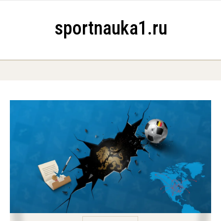
Skip to content
sportnauka1.ru