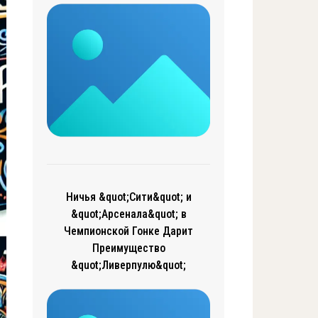
Ничья &quot;Сити&quot; и
&quot;Арсенала&quot; в
Чемпионской Гонке Дарит
Преимущество
&quot;Ливерпулю&quot;