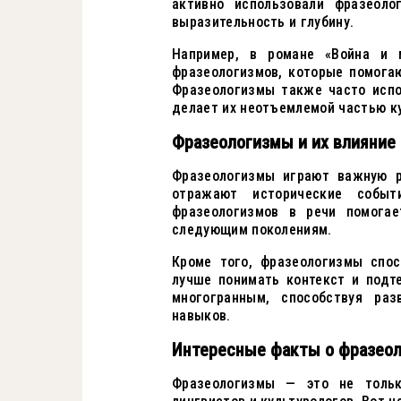
активно использовали фразеоло
выразительность и глубину.
Например, в романе «Война и 
фразеологизмов, которые помога
Фразеологизмы также часто испо
делает их неотъемлемой частью к
Фразеологизмы и их влияние 
Фразеологизмы играют важную р
отражают исторические событ
фразеологизмов в речи помогае
следующим поколениям.
Кроме того, фразеологизмы спо
лучше понимать контекст и подт
многогранным, способствуя ра
навыков.
Интересные факты о фразео
Фразеологизмы — это не тольк