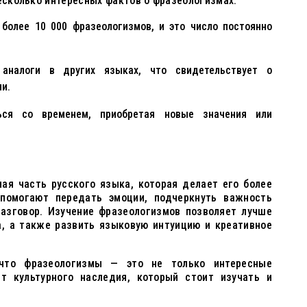
несколько интересных фактов о фразеологизмах:
более 10 000 фразеологизмов, и это число постоянно
аналоги в других языках, что свидетельствует о
и.
ься со временем, приобретая новые значения или
ая часть русского языка, которая делает его более
помогают передать эмоции, подчеркнуть важность
разговор. Изучение фразеологизмов позволяет лучше
а, а также развить языковую интуицию и креативное
что фразеологизмы — это не только интересные
т культурного наследия, который стоит изучать и