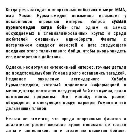
Когда речь заходит о спортивных событиях в мире MMA,
имя Усман Нурмагомедов неизменно вызывает у
поклонников огромный интерес. Вопрос
«усман
нурмагомедов когда бой»
стал одним из самых
обсуждаемых в специализированных кругах и среди
любителей смешанных единоборств. Фанаты с
нетерпением ожидают новостей о дате следующего
поединка этого талантливого бойца, чтобы вновь увидеть
его мастерство в действии.
Однако, несмотря на интенсивный интерес, точные детали
по предстоящему бою Усмана долго оставались загадкой.
Недавнее заявление легендарного Хабиба
Нурмагомедова, который поделился информацией о
месяце, когда состоится следующий бой его кузена, стало
настоящим прорывом. Этот инсайд вновь разжег
обсуждения и спекуляции вокруг карьеры Усмана и его
дальнейших планов.
Нельзя не отметить, что среди спортивных фанатов и
аналитиков растет желание лучше понимать не только
даты и соперников, но и стратегию развития бойцов.