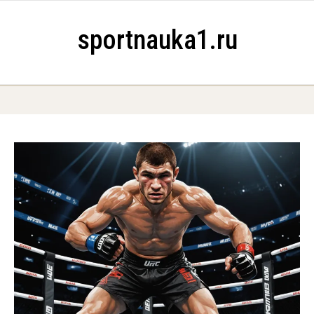
Skip to content
sportnauka1.ru