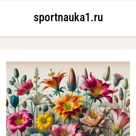
Skip to content
sportnauka1.ru