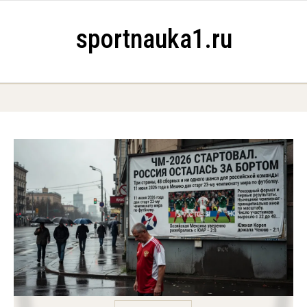
Skip to content
sportnauka1.ru