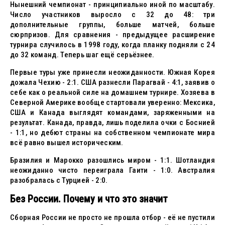
Нынешний чемпионат - принципиально иной по масштабу.
Число участников выросло с 32 до 48: три
дополнительные группы, больше матчей, больше
сюрпризов. Для сравнения - предыдущее расширение
турнира случилось в 1998 году, когда планку подняли с 24
до 32 команд. Теперь шаг ещё серьёзнее.
Первые туры уже принесли неожиданности. Южная Корея
дожала Чехию - 2:1. США разнесли Парагвай - 4:1, заявив о
себе как о реальной силе на домашнем турнире. Хозяева в
Северной Америке вообще стартовали уверенно: Мексика,
США и Канада выглядят командами, заряженными на
результат. Канада, правда, лишь поделила очки с Боснией
- 1:1, но дебют страны на собственном чемпионате мира
всё равно вышел историческим.
Бразилия и Марокко разошлись миром - 1:1. Шотландия
неожиданно чисто переиграла Гаити - 1:0. Австралия
разобралась с Турцией - 2:0.
Без России. Почему и что это значит
Сборная России не просто не прошла отбор - её не пустили