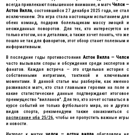
всегда привлекают повышенное внимание, и матч
Челси —
Астон Вилла
, состоявшийся 27 декабря 2025 года, не стал
исключением. Эта игра стала настоящим испытанием для
обеих команд, подарив болельщикам массу эмоций и
неожиданных поворотов. Для тех, кто интересуется не
только итогом, но и деталями, а также хочет понять, что же
пошло не так для фаворитов, этот обзор станет полезным и
информативным.
В последние годы противостояния
Астон Вилла — Челси
часто вызывали споры и обсуждения среди экспертов и
фанатов. Каждая встреча — это отдельная история с
собственными интригами, тактикой и ключевыми
моментами. В данной статье мы разберём, как именно
развивался матч, кто стал главными героями на поле и
какие статистические данные подтверждают итоговое
преимущество "вилланов". Для тех, кто хочет оставаться в
курсе событий не только футбольного мира, но и других
видов спорта, рекомендуем также ознакомиться с
расписание нба 25/26
, чтобы не пропустить важные игры
и новости.
Интерес к матчу
челси — астон вилла
обусловлен не