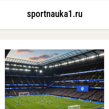
Skip to content
sportnauka1.ru