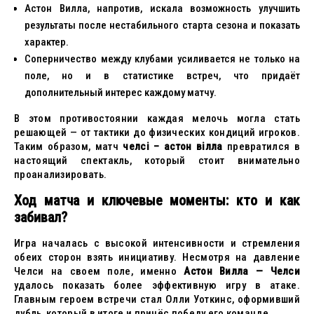
Астон Вилла, напротив, искала возможность улучшить
результаты после нестабильного старта сезона и показать
характер.
Соперничество между клубами усиливается не только на
поле, но и в статистике встреч, что придаёт
дополнительный интерес каждому матчу.
В этом противостоянии каждая мелочь могла стать
решающей — от тактики до физических кондиций игроков.
Таким образом, матч
челсі – астон вілла
превратился в
настоящий спектакль, который стоит внимательно
проанализировать.
Ход матча и ключевые моменты: кто и как
забивал?
Игра началась с высокой интенсивности и стремления
обеих сторон взять инициативу. Несмотря на давление
Челси на своем поле, именно
Астон Вилла — Челси
удалось показать более эффективную игру в атаке.
Главным героем встречи стал Олли Уоткинс, оформивший
дубль, который в итоге и принёс победу его команде.