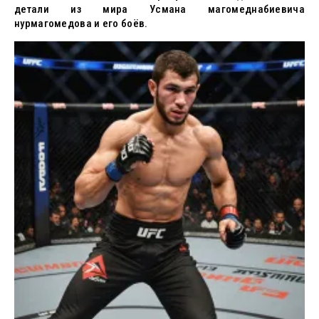
детали из мира Усмана магомеднабиевича
нурмагомедова и его боёв.