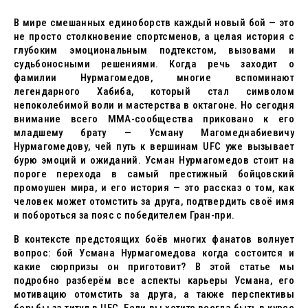
В мире смешанных единоборств каждый новый бой — это
не просто столкновение спортсменов, а целая история с
глубоким эмоциональным подтекстом, вызовами и
судьбоносными решениями. Когда речь заходит о
фамилии Нурмагомедов, многие вспоминают
легендарного Хабиба, который стал символом
непоколебимой воли и мастерства в октагоне. Но сегодня
внимание всего ММА-сообщества приковано к его
младшему брату — Усману Магомеднабиевичу
Нурмагомедову, чей путь к вершинам UFC уже вызывает
бурю эмоций и ожиданий. Усман Нурмагомедов стоит на
пороге перехода в самый престижный бойцовский
промоушен мира, и его история — это рассказ о том, как
человек может отомстить за друга, подтвердить своё имя
и побороться за пояс с победителем Гран-при.
В контексте предстоящих боёв многих фанатов волнует
вопрос: бой Усмана Нурмагомедова когда состоится и
какие сюрпризы он приготовит? В этой статье мы
подробно разберём все аспекты карьеры Усмана, его
мотивацию отомстить за друга, а также перспективы