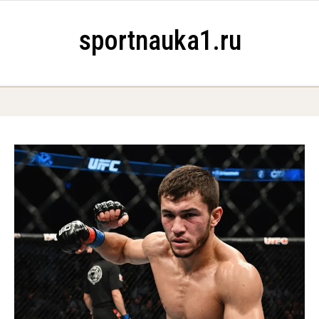
Skip to content
sportnauka1.ru