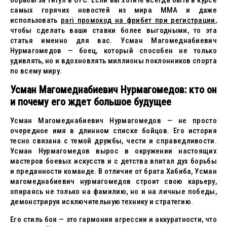
борьбы за титул в UFC. Если вы хотите всегда быть в курсе
самых горячих новостей из мира ММА и даже
использовать
pari промокод на фрибет при регистрации
,
чтобы сделать ваши ставки более выгодными, то эта
статья именно для вас. Усман Магомеднабиевич
Нурмагомедов — боец, который способен не только
удивлять, но и вдохновлять миллионы поклонников спорта
по всему миру.
Усман Магомеднабиевич Нурмагомедов: кто он
и почему его ждет большое будущее
Усман Магомеднабиевич Нурмагомедов — не просто
очередное имя в длинном списке бойцов. Его история
тесно связана с темой дружбы, чести и справедливости.
Усман Нурмагомедов вырос в окружении настоящих
мастеров боевых искусств и с детства впитал дух борьбы
и преданности команде. В отличие от брата Хабиба, Усман
магомеднабиевич нурмагомедов строит свою карьеру,
опираясь не только на фамилию, но и на личные победы,
демонстрируя исключительную технику и стратегию.
Его стиль боя — это гармония агрессии и аккуратности, что