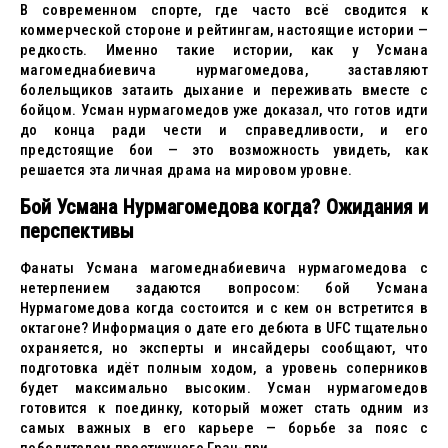
В современном спорте, где часто всё сводится к
коммерческой стороне и рейтингам, настоящие истории —
редкость. Именно такие истории, как у Усмана
магомеднабиевича нурмагомедова, заставляют
болельщиков затаить дыхание и переживать вместе с
бойцом. Усман нурмагомедов уже доказал, что готов идти
до конца ради чести и справедливости, и его
предстоящие бои — это возможность увидеть, как
решается эта личная драма на мировом уровне.
Бой Усмана Нурмагомедова когда? Ожидания и
перспективы
Фанаты Усмана магомеднабиевича нурмагомедова с
нетерпением задаются вопросом: бой Усмана
Нурмагомедова когда состоится и с кем он встретится в
октагоне? Информация о дате его дебюта в UFC тщательно
охраняется, но эксперты и инсайдеры сообщают, что
подготовка идёт полным ходом, а уровень соперников
будет максимально высоким. Усман нурмагомедов
готовится к поединку, который может стать одним из
самых важных в его карьере — борьбе за пояс с