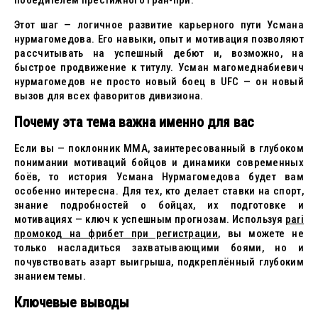
победителем престижного Гран-при.
Этот шаг — логичное развитие карьерного пути Усмана
нурмагомедова. Его навыки, опыт и мотивация позволяют
рассчитывать на успешный дебют и, возможно, на
быстрое продвижение к титулу. Усман магомеднабиевич
нурмагомедов не просто новый боец в UFC — он новый
вызов для всех фаворитов дивизиона.
Почему эта тема важна именно для вас
Если вы — поклонник ММА, заинтересованный в глубоком
понимании мотиваций бойцов и динамики современных
боёв, то история Усмана Нурмагомедова будет вам
особенно интересна. Для тех, кто делает ставки на спорт,
знание подробностей о бойцах, их подготовке и
мотивациях — ключ к успешным прогнозам. Используя
pari
промокод на фрибет при регистрации
, вы можете не
только насладиться захватывающими боями, но и
почувствовать азарт выигрыша, подкреплённый глубоким
знанием темы.
Ключевые выводы