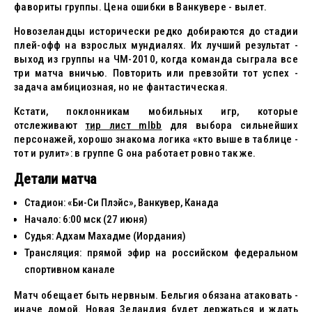
фавориты группы. Цена ошибки в Ванкувере - вылет.
Новозеландцы исторически редко добираются до стадии
плей-офф на взрослых мундиалях. Их лучший результат -
выход из группы на ЧМ-2010, когда команда сыграла все
три матча вничью. Повторить или превзойти тот успех -
задача амбициозная, но не фантастическая.
Кстати, поклонникам мобильных игр, которые
отслеживают
тир лист mlbb
для выбора сильнейших
персонажей, хорошо знакома логика «кто выше в таблице -
тот и рулит»: в группе G она работает ровно так же.
Детали матча
Стадион: «Би-Си Плэйс», Ванкувер, Канада
Начало: 6:00 мск (27 июня)
Судья: Адхам Махадме (Иордания)
Трансляция: прямой эфир на российском федеральном
спортивном канале
Матч обещает быть нервным. Бельгия обязана атаковать -
иначе домой. Новая Зеландия будет держаться и ждать