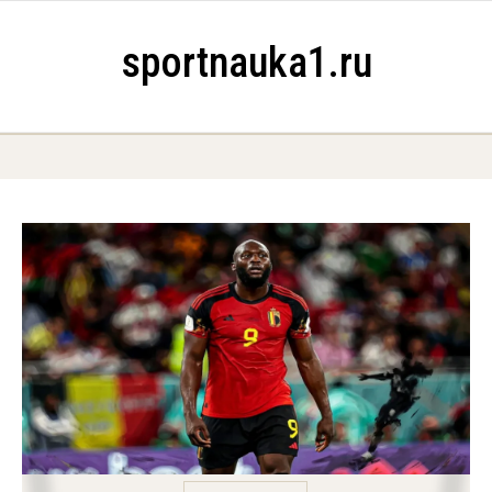
Skip to content
sportnauka1.ru