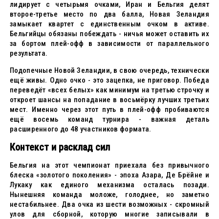
лидирует с четырьмя очками, Иран и Бельгия делят
второе-третье место по два балла, Новая Зеландия
замыкает квартет с единственным очком в активе.
Бельгийцы обязаны побеждать - ничья может оставить их
за бортом плей-офф в зависимости от параллельного
результата.
Подопечные Новой Зеландии, в свою очередь, технически
ещё живы. Одно очко - это зацепка, не приговор. Победа
переведёт «всех белых» как минимум на третью строчку и
откроет шансы на попадание в восьмёрку лучших третьих
мест. Именно через этот путь в плей-офф пробиваются
ещё восемь команд турнира - важная деталь
расширенного до 48 участников формата.
Контекст и расклад сил
Бельгия на этот чемпионат приехала без привычного
блеска «золотого поколения» - эпоха Азара, Де Брёйне и
Лукаку как единого механизма осталась позади.
Нынешняя команда моложе, голоднее, но заметно
нестабильнее. Два очка из шести возможных - скромный
улов для сборной, которую многие записывали в