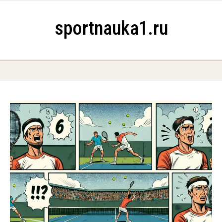
Skip to content
sportnauka1.ru